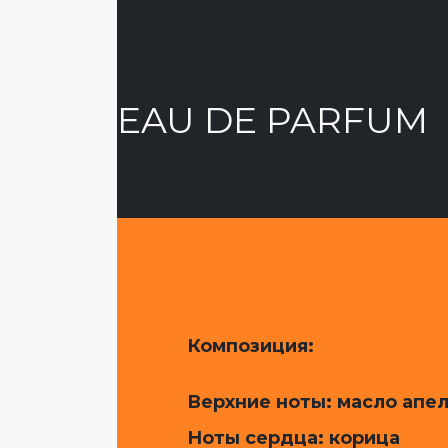
EAU DE PARFUM
Композиция:
Верхние ноты: масло апел
Ноты сердца: корица