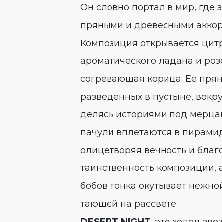
Он словно портал в мир, где 
пряными и древесными акко
Композиция открывается цит
ароматического ладана и роз
согревающая корица. Ее прян
разведенных в пустыне, вокру
делясь историями под мерца
пачули вплетаются в пирами
олицетворяя вечность и благ
таинственность композиции,
бобов тонка окутывает нежно
тающей на рассвете.
DESERT NIGHT
–это холод зве