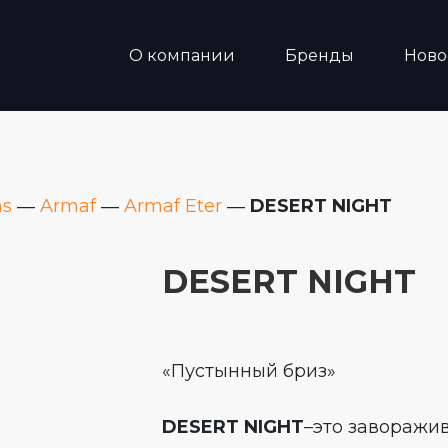
О компании
Бренды
Ново
ms
―
Armaf
―
Armaf Eter
―
DESERT NIGHT
DESERT NIGHT
«Пустынный бриз»
DESERT NIGHT
–это заворажи