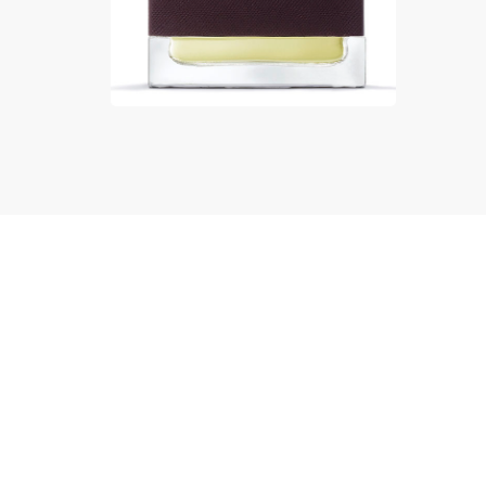
Новости
Бренды
Контакты
© Парфюмерная компания «Парфюм Далси»,