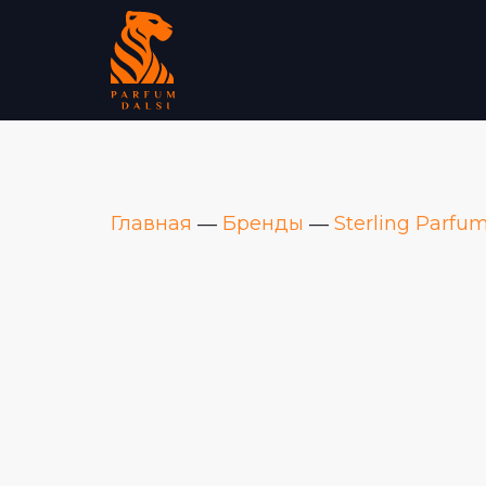
Главная
―
Бренды
―
Sterling Parfu