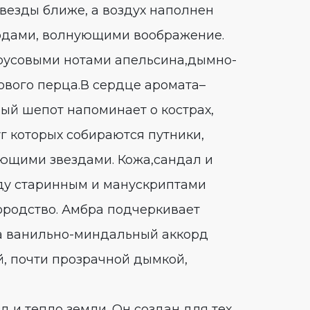
звезды ближе, а воздух наполнен
рдами, волнующими воображение.
русовыми нотами апельсина,дымно-
ового перца.В сердце аромата–
ый шепот напоминает о кострах,
г которых собираются путники,
ющими звездами. Кожа,сандал и
ду старинным и манускриптами
ородство. Амбра подчеркивает
 а ванильно-миндальный аккорд
й, почти прозрачной дымкой,
зд и тепло земли. Он создан для тех,