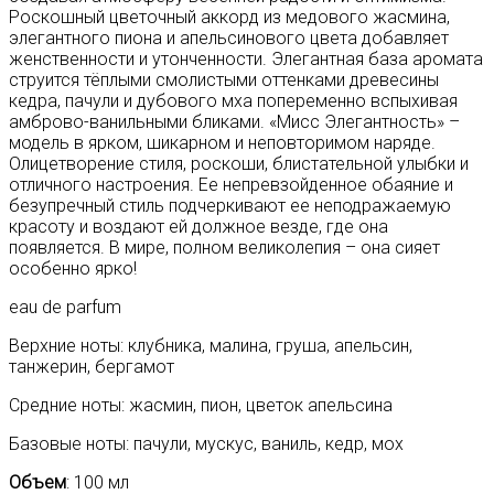
Роскошный цветочный аккорд из медового жасмина,
элегантного пиона и апельсинового цвета добавляет
женственности и утонченности. Элегантная база аромата
струится тёплыми смолистыми оттенками древесины
кедра, пачули и дубового мха попеременно вспыхивая
амброво-ванильными бликами. «Мисс Элегантность» –
модель в ярком, шикарном и неповторимом наряде.
Олицетворение стиля, роскоши, блистательной улыбки и
отличного настроения. Ее непревзойденное обаяние и
безупречный стиль подчеркивают ее неподражаемую
красоту и воздают ей должное везде, где она
появляется. В мире, полном великолепия – она сияет
особенно ярко!
eau de parfum
Верхние ноты: клубника, малина, груша, апельсин,
танжерин, бергамот
Средние ноты: жасмин, пион, цветок апельсина
Базовые ноты: пачули, мускус, ваниль, кедр, мох
Объем
: 100 мл