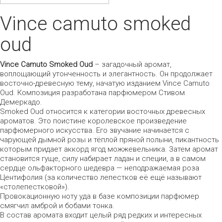
Vince camuto smoked
oud
Vince Camuto Smoked Oud
– загадочный аромат,
воплощающий утонченность и элегантность. Он продолжает
восточно-древесную тему, начатую изданием Vince Camuto
Oud. Композиция разработана парфюмером Стивом
Демеркадо.
Smoked Oud относится к категории восточных древесных
ароматов. Это поистине королевское произведение
парфюмерного искусства. Его звучание начинается с
чарующей дымной розы и тёплой пряной полыни, пикантность
которым придает аккорд ягод можжевельника. Затем аромат
становится гуще, силу набирает ладан и специи, а в самом
сердце ольфакторного шедевра — неподражаемая роза
Центифолия (за количество лепестков её ещё называют
«столепестковой»).
Провокационную ноту уда в базе композиции парфюмер
смягчил амброй и бобами тонка.
В состав аромата входит целый ряд редких и интересных