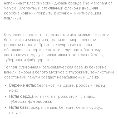
напоминает классический дизайн бренда The Merchant of
Venice. Элегантный стеклянный флакон и внешняя
коробка новинки покрыты рисунком, имитирующим
павлиньи.
Композиция аромата открывается искрящимся миксом
бергамота и мандарина, красиво приправленным
розовым перцем. Приятные пудровые нюансы
обволакивают верхние ноты и ведут нас к богатому
цветочному сердцу из иланг-иланга, роскошной розы,
туберозы, и флёрдоранжа.
Тёплая, сливочная и бальзамическая база из бензоина,
ванили, амбры и белого мускуса с глубокими, землистыми
обертонами пачули создаёт незабываемый шлейф.
Верхние ноты:
бергамот, мандарин, розовый перец,
ирис
Ноты сердца:
иланг-иланг, роза, лилия, ландыш,
тубероза, флёрдоранж
Ноты базы:
амбра, ваниль, бензоин, белый мускус,
пачули