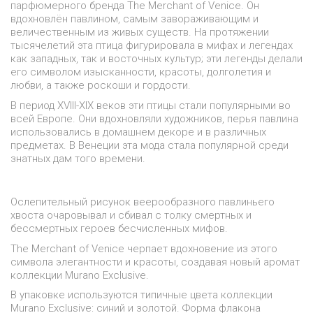
парфюмерного бренда The Merchant of Venice. Он
вдохновлён павлином, самым завораживающим и
величественным из живых существ. На протяжении
тысячелетий эта птица фигурировала в мифах и легендах
как западных, так и восточных культур; эти легенды делали
его символом изысканности, красоты, долголетия и
любви, а также роскоши и гордости.
В период XVIII-XIX веков эти птицы стали популярными во
всей Европе. Они вдохновляли художников, перья павлина
использовались в домашнем декоре и в различных
предметах. В Венеции эта мода стала популярной среди
знатных дам того времени.
Ослепительный рисунок веерообразного павлиньего
хвоста очаровывал и сбивал с толку смертных и
бессмертных героев бесчисленных мифов.
The Merchant of Venice черпает вдохновение из этого
символа элегантности и красоты, создавая новый аромат
коллекции Murano Exclusive.
В упаковке используются типичные цвета коллекции
Murano Exclusive: синий и золотой. Форма флакона