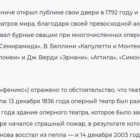
иче открыл публике свои двери в 1792 году и 
еатров мира, благодаря своей превосходной ак
орвал бурные овации при многочисленных опер
Семирамида», В. Беллини «Капулетти и Монтекк
омеи» и Дж. Верди «Эрнани», «Аттила», «Симон
 «феникс») отражено то обстоятельство, что т
ла: 13 декабря 1836 года оперный театр был р
 года здание оперного театра, которое было з
атре начался страшный пожар, в результате ко
нова восстал из пепла — и 14 декабря 2003 го