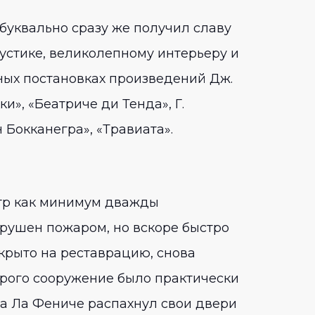
буквально сразу же получил славу
устике, великолепному интерьеру и
ных постановках произведений Дж.
и», «Беатриче ди Тенда», Г.
 Бокканегра», «Травиата».
еатр как минимум дважды
азрушен пожаром, но вскоре быстро
акрыто на реставрацию, снова
торого сооружение было практически
да Ла Фениче распахнул свои двери