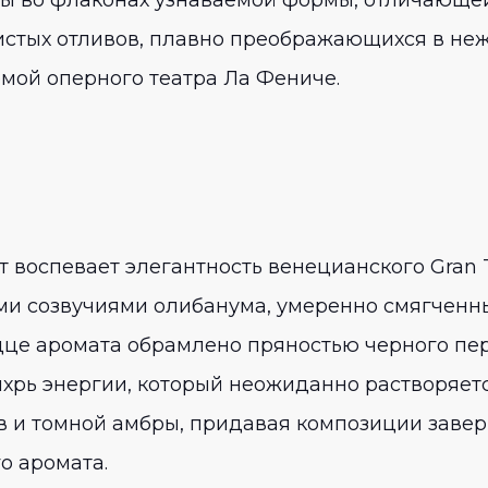
стых отливов, плавно преображающихся в неж
мой оперного театра Ла Фениче.
воспевает элегантность венецианского Gran T
ми созвучиями олибанума, умеренно смягчен
дце аромата обрамлено пряностью черного пер
хрь энергии, который неожиданно растворяетс
 и томной амбры, придавая композиции завер
о аромата.