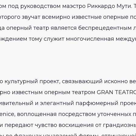
м под руководством маэстро Риккардо Мути. 
оторого звучат всемирно известные оперные 
ода оперный театр является беспрецедентным 
ерждением тому служит многочисленная между
то культурный проект, связывающий исконно
рно известным оперным театром GRAN TEATRO 
удивительный и элегантный парфюмерный про
 Fenice, воплощенная посредством утонченных 
 передают чувство восхищения от грандиозны
 во флаконах узнаваемой формы, отличающей м