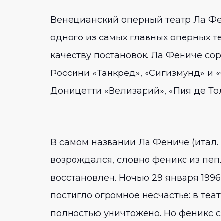
Венецианский оперный театр Ла Фен
одного из самых главных оперных т
качеству постановок. Ла Фениче с
Россини «Танкред», «Сигизмунд» и «
Доницетти «Велизарий», «Пия де Тол
В самом названии Ла Фениче (итал.
возрождался, словно феникс из пеп
восстановлен. Ночью 29 января 1996
постигло огромное несчастье: в те
полностью уничтожено. Но феникс с