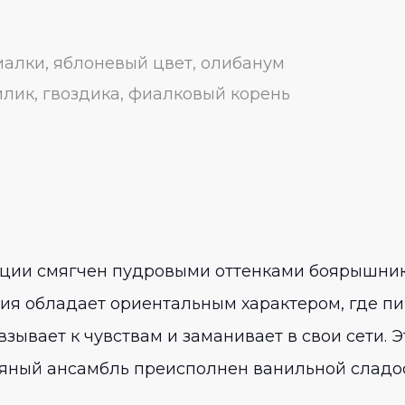
алки, яблоневый цвет, олибанум
лик, гвоздика, фиалковый корень
ции смягчен пудровыми оттенками боярышника
ия обладает ориентальным характером, где п
ывает к чувствам и заманивает в свои сети. 
ный ансамбль преисполнен ванильной сладос