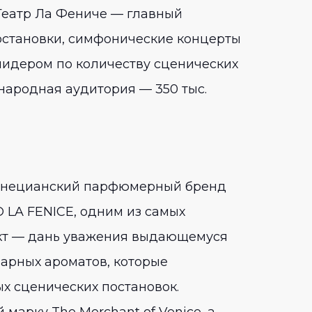
Театр Ла Фениче — главный
постановки, симфонические концерты
лидером по количеству сценических
народная аудитория — 350 тыс.
 венецианский парфюмерный бренд
LA FENICE, одним из самых
ект — дань уважения выдающемуся
парных ароматов, которые
х сценических постановок.
арку The Merchant of Venice, а