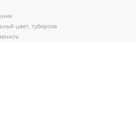
шник
ный цвет, тубероза
 ваниль