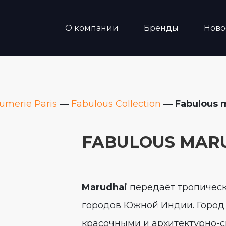
О компании
Бренды
Ново
fumerie Paris
―
Fabulous Collection
―
Fabulous 
FABULOUS MAR
Marudhai
передаёт тропическ
городов Южной Индии. Город
красочными и архитектурно-