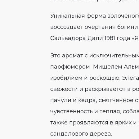
Уникальная форма золоченого
воссоздает очертания богини
Сальвадора Дали 1981 года «
Это аромат с исключительным
парфюмером Мишелем Альмай
изобилием и роскошью. Элега
свежести и раскрывается в р
пачули и кедра, смягченное 
чувственность и теплая, соб
также проявляются в ярких и
сандалового дерева.