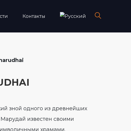
сти
Контакты
marudhai
UDHAI
ий зной одного из древнейших
 Марудай известен своими
символичными храмами.