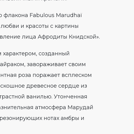
 флакона Fabulous Marudhaï
 любви и красоты с картины
Явление лица Афродиты Книдской».
 характером, созданный
раком, завораживает своим
нтная роза поражает всплеском
оскошное древесное сердце из
страстной ванилью. Утонченная
лазнительная атмосфера Марудай
 резонирующих нотах амбры и