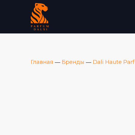
Главная
―
Бренды
―
Dali Haute Par