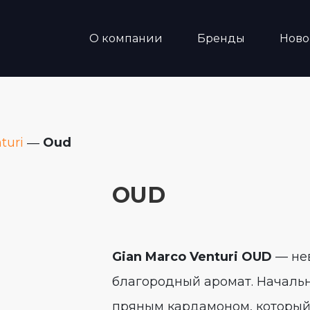
О компании
Бренды
Ново
turi
―
Oud
OUD
Gian
Marco
Venturi
OUD
— не
благородный аромат. Началь
пряным кардамоном, который 