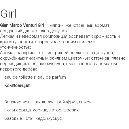
Girl
Gian
Marco
Venturi
Girl
— мягкий, женственный аромат,
созданный для молодых девушек.
Лёгкая и невесомая композиция воспевает скромность и
красоту юности, очаровывает своим стилем и
утонченностью.
Аромат раскрываются искрящей свежестью цитрусов,
окружённых пикантным обилием цветочных оттенков, плавно
переходящих в облако мускуса, смешанного с ароматом
кедрового дерева.
eau de toilette и eau de parfum
Композиция:
Верхние ноты: апельсин, грейпфрут, лимон
Ноты сердца: корица, лотос, фрезия
Базовые ноты: кедр, мускус