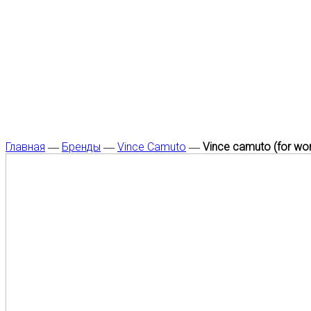
Главная
―
Бренды
―
Vince Camuto
―
Vince camuto (for w